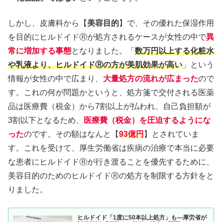
しかし、皮膚科から【
美容目的
】で、その優れた保湿作用
を目的にヒルドイドⓇが処方されるケースが女性の中で
異
常に増加する事態
となりました。「
数万円以上する化粧水
や乳液より、ヒルドイドⓇの方が美肌効果が高い
」という
情報が女性の中で広まり、
大量処方の流れが広まった
ので
す。これの何が問題かというと、処方箋で交付される医薬
品は医療費（税金）から7割以上が払われ、自己負担額が
3割以下となるため、
医療費（税金）を圧迫するようにな
った
のです。その額はなんと【
93億円
】とされていま
す。これを受けて、厚生労働省は疾病の治療で本当に必要
な患者にヒルドイドⓇが行き渡ることを優先するために、
美容目的のためのヒルドイドⓇの処方を制限する方針をと
りました。
ヒルドイド「1度に50本以上処方」も―厚労省が