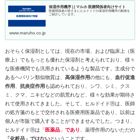
保湿作用機序 | | マルホ 医療関係者向けサイト
医療関係者の皆さまにヒルドイドの保湿作用機序の動画を
ご紹介しています。
www.maruho.co.jp
おそらく保湿剤としては、現在の市場、および臨床上（医
療上）でももっとも優れた保湿剤と考えられており、様々
な医療機関でも汎用されているような製品です。主成分で
あるヘパリン類似物質は、
高保湿作用
の他にも、
血行促進
作用
、
抗炎症作用
も認められており、シワ、シミ、クス
ミ、クマ、ニキビなどの肌荒れなど、様々な効果が期待さ
れて使用されてきました。そして、ヒルドイドⓇは、医師
の処方箋のもとで交付される医療用医薬品であり、以前は
個人が市販で購入することができませんでした。つまり、
ヒルドイドⓇは「
医薬品
」
であり
、薬理作用のないただの
「化粧品」ではない
ということです。