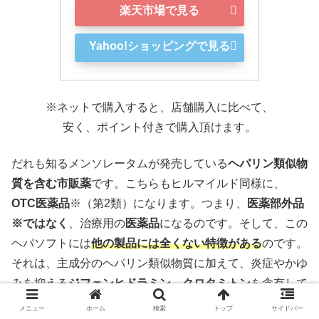
楽天市場で見る
Yahoo!ショッピングで見る
※ネットで購入すると、店舗購入に比べて、
安く、ポイント付きで購入頂けます。
だれも知るメンソレータムが発売している
ヘパリン類似物
質を含む市販薬
です。こちらもヒルマイルド同様に、
OTC医薬品
※（第2類）になります。つまり、
医薬部外品
※ではなく
、治療用の
医薬品
になるのです。そして、この
ヘパソフトには
他の製品には全くない特徴がある
のです。
それは、主成分のヘパリン類似物質に加えて、炎症やかゆ
みを抑える
ジフェンヒドラミン
、
クロタミトン
を含有して
いる点でしょう。
乾燥
に加えて
かゆみ
や
炎症
がある場合に
メニュー
ホーム
検索
トップ
サイドバー