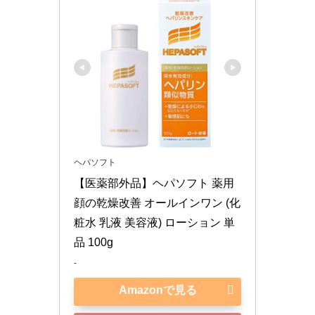
ヘパソフト
【医薬部外品】ヘパソフト 薬用 
顔の乾燥改善 オールインワン (化
粧水 乳液 美容液) ローション 単
品 100g
-
Amazonで見る