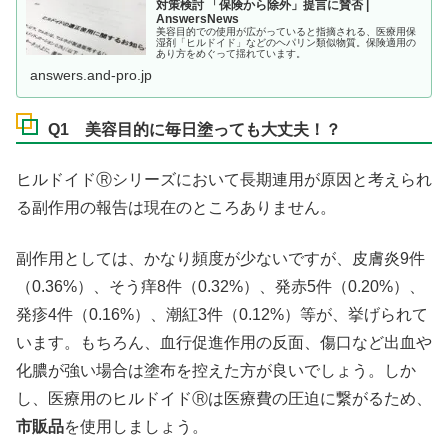
対策検討 「保険から除外」提言に賛否 |
AnswersNews
美容目的での使用が広がっていると指摘される、医療用保
湿剤「ヒルドイド」などのヘパリン類似物質。保険適用の
あり方をめぐって揺れています。
answers.and-pro.jp
Q1 美容目的に毎日塗っても大丈夫！？
ヒルドイドⓇシリーズにおいて長期連用が原因と考えられ
る副作用の報告は現在のところありません。
副作用としては、かなり頻度が少ないですが、皮膚炎9件
（0.36%）、そう痒8件（0.32%）、発赤5件（0.20%）、
発疹4件（0.16%）、潮紅3件（0.12%）等が、挙げられて
います。もちろん、血行促進作用の反面、傷口など出血や
化膿が強い場合は塗布を控えた方が良いでしょう。しか
し、医療用のヒルドイドⓇは医療費の圧迫に繋がるため、
市販品
を使用しましょう。