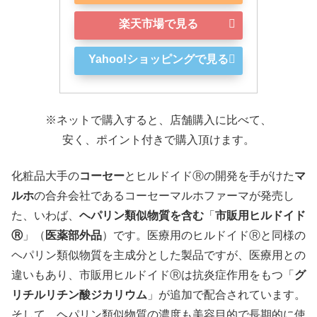
楽天市場で見る
Yahoo!ショッピングで見る
※ネットで購入すると、店舗購入に比べて、
安く、ポイント付きで購入頂けます。
化粧品大手の
コーセー
とヒルドイドⓇの開発を手がけた
マ
ルホ
の合弁会社であるコーセーマルホファーマが発売し
た、いわば、
ヘパリン類似物質を含む
「
市販用ヒルドイド
Ⓡ
」（
医薬部外品
）です。医療用のヒルドイドⓇと同様の
ヘパリン類似物質を主成分とした製品ですが、医療用との
違いもあり、市販用ヒルドイドⓇは抗炎症作用をもつ「
グ
リチルリチン酸ジカリウム
」が追加で配合されています。
そして、ヘパリン類似物質の濃度も美容目的で長期的に使