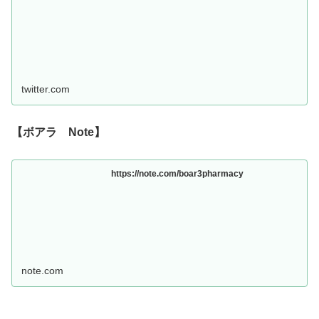
twitter.com
【ボアラ Note】
https://note.com/boar3pharmacy
note.com