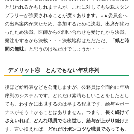
と思われるかもしれませんが、これに対しても決裁スタン
プラリーが強要されることが度々あります。○▲委員会へ
の出席案内が来たため、参加するために決裁、出席が終わ
ったため決裁、医師からの問い合わせを受けたから決裁、
発注をするから決裁・・・決裁地獄はただただ、
「紙と時
間の無駄」
と思うのは私だけでしょうか・・・
デメリット④ とんでもない年功序列
後ほど給料表なども公開しますが、公務員は全面的に年功
序列のシステムです。どれだけ素晴らしいことをしたとし
ても、わずかに出世するのは早まる程度です。給与やボー
ナスがそう上がることはありません。つまり、
長く続けて
さえいれば、どんな職員でも出世し、給与が上がり続け
ま
す。言い換えれば、
どれだけポンコツな職員であっても
、