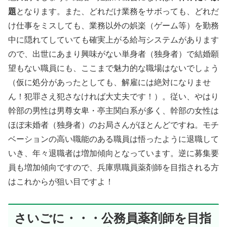
題
となります。また、どれだけ業務をサボっても、どれだ
け仕事をミスしても、業務以外の娯楽（ゲーム等）を勤務
中に隠れてしていても確実上がる給与システムがあります
ので、出世にあまり興味がない単身者（独身者）で結婚願
望もない職員にも、ここまで魅力的な職場はないでしょう
（仮に処分があったとしても、解雇には絶対になりませ
ん！犯罪さえ犯さなければ大丈夫です！）。従い、やはり
幹部の男性は男尊女卑・亭主関白系が多く、幹部の女性は
ほぼ未婚者（独身者）のお局さんがほとんどですね。モチ
ベーションの高い職能のある職員は悟ったように退職して
いき、年々退職者は増加傾向となっています。逆に募集要
員も増加傾向ですので、兵庫県職員薬剤師を目指される方
はこれからが狙い目ですよ！
さいごに・・・公務員薬剤師を目指