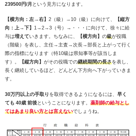
239500円/月
という見方になります。
【横方向：左→右】
2（級）→10（級）に向けて、
【縦方
向：上→下】
1→2→3（号）→・・・に向けて、徐々に給
与は
増えて
いきます。ちなみに、
【横方向】
の
級
が役職
（階級）を表し、主任→主査→次長→部長と上がって行く
際の指標になります（特10級は県知事等が該当しま
す）。
【縦方向】
がその役職での
継続期間の長さ
を表し、
長く継続しているほど、どんどん下方向へ下がっていきま
す。
30万円以上の手取り
を取得できるようになるには、
早く
ても 40歳 前後
ということになります。
薬剤師の給与とし
てはあまり良い方とは言えない
でしょうね。