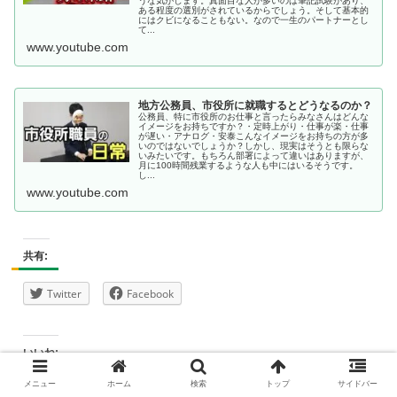
うな気がします。真面目な人が多いのは筆記試験があり、
ある程度の選別がされているからでしょう。そして基本的
にはクビになることもない。なので一生のパートナーとし
て...
www.youtube.com
地方公務員、市役所に就職するとどうなるのか？
公務員、特に市役所のお仕事と言ったらみなさんはどんな
イメージをお持ちですか？・定時上がり・仕事が楽・仕事
が遅い・アナログ・安泰こんなイメージをお持ちの方が多
いのではないでしょうか？しかし、現実はそうとも限らな
いみたいです。もちろん部署によって違いはありますが、
月に100時間残業するような人も中にはいるそうです。
し...
www.youtube.com
共有:
Twitter
Facebook
いいね:
メニュー
ホーム
検索
トップ
サイドバー
読み込み中…