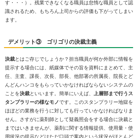
す・・・）。残業できなくなる職員は怠惰な職員として認
識されるため、もちろん上司からの評価も下がってしまい
ます。
デメリット③ ゴリゴリの決裁主義
決裁
とはご存じでしょうか？担当職員が何か外部に情報を
提示する場合には、紙媒体でその旨を資料にまとめて、主
任、主査、課長、次長、部長、他部署の所属長、院長とど
んどんハンコをもらっていかなければならないシステムの
ことを
決裁
といいます。簡単にいえば、
上層部まで行うス
タンプラリーの様なモノ
です。このスタンプラリー地獄を
ほぼどの業務を行うに対しても行っていかなければなりま
せん。さすがに薬剤師として疑義照会をする場合に決裁と
まではいきませんが、薬剤に関する情報提供、使用量・使
用状況の提示などはただ口頭で案内という状況がほとんど