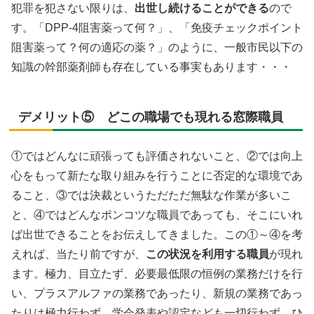
犯罪を犯さない限りは、
出世し続けることができる
ので
す。「DPP-4阻害薬って何？」、「免疫チェックポイント
阻害薬って？何の適応の薬？」のように、一般市民以下の
知識の幹部薬剤師も存在している事実もあります・・・
デメリット⑤ どこの職場でも現れる窓際職員
①ではどんなに頑張っても評価されないこと、②では向上
心をもって新たな取り組みを行うことに否定的な環境であ
ること、③では決裁というただただ無駄な作業が多いこ
と、④ではどんなポンコツな職員であっても、そこにいれ
ば出世できることをお伝えしてきました。この①～④を考
えれば、当たり前ですが、
この状況を利用する職員
が現れ
ます。極力、目立たず、必要最低限の恒例の業務だけを行
い、プラスアルファの業務であったり、新規の業務であっ
たりは極力行わず、学会発表や認定なども一切行わず、ひ