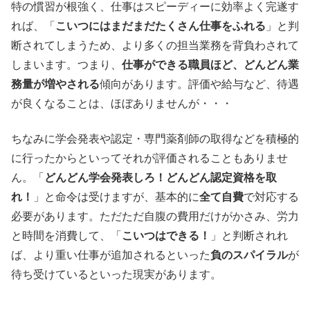
特の慣習が根強く、仕事はスピーディーに効率よく完遂す
れば、「
こいつにはまだまだたくさん仕事をふれる
」と判
断されてしまうため、より多くの担当業務を背負わされて
しまいます。つまり、
仕事ができる職員ほど、どんどん業
務量が増やされる
傾向があります。評価や給与など、待遇
が良くなることは、ほぼありませんが・・・
ちなみに学会発表や認定・専門薬剤師の取得などを積極的
に行ったからといってそれが評価されることもありませ
ん。「
どんどん学会発表しろ！どんどん認定資格を取
れ！
」と命令は受けますが、基本的に
全て自費
で対応する
必要があります。ただただ自腹の費用だけがかさみ、労力
と時間を消費して、「
こいつはできる！
」と判断されれ
ば、より重い仕事が追加されるといった
負のスパイラル
が
待ち受けているといった現実があります。