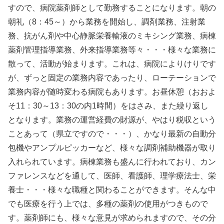
すので、病院薬剤師として勤務することになります。朝の
朝礼（8：45～）から業務を開始し、調剤業務、注射業
務、抗がん剤や中心静脈栄養輸液のミキシング業務、病棟
薬剤管理指導業務、外来指導業務等々・・・様々な業務に
散って、活動が始まります。これは、病院によりけりです
が、ずっと固定の業務内容であったり、ローテーションで
業務内容が随時変わる病院もあります。お昼休憩（おおよ
そ11：30～13：30の内1時間）をはさみ、また繰り返し
となります。業務の運営経費の財源が、やはり税収という
ことあって（県立ですので・・・）、かなり最新の自動分
包機やアンプルピッカーなど、様々な調剤補助機器が取り
入れられています。病棟業務も盛んに行われており、カン
ファレンスなどを通して、医師、看護師、理学療法士、栄
養士・・・様々な職種と関わることができます。そんな中
でも医療を行う上では、多種の薬剤の使用がつきもので
す。薬剤師にも、様々な意見が求められますので、その分