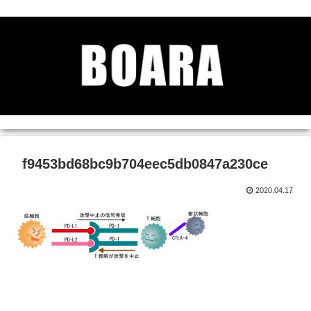
f9453bd68bc9b704eec5db0847a230ce
2020.04.17