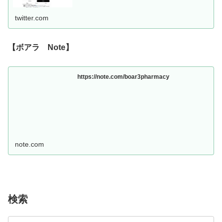
twitter.com
【ボアラ Note】
https://note.com/boar3pharmacy
note.com
検索