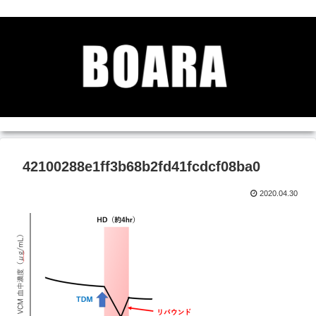
42100288e1ff3b68b2fd41fcdcf08ba0
2020.04.30