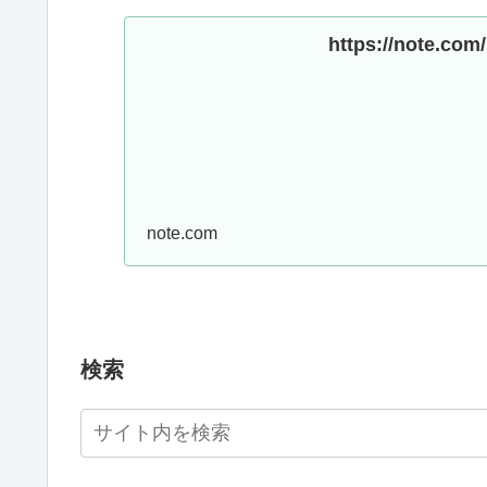
https://note.co
note.com
検索